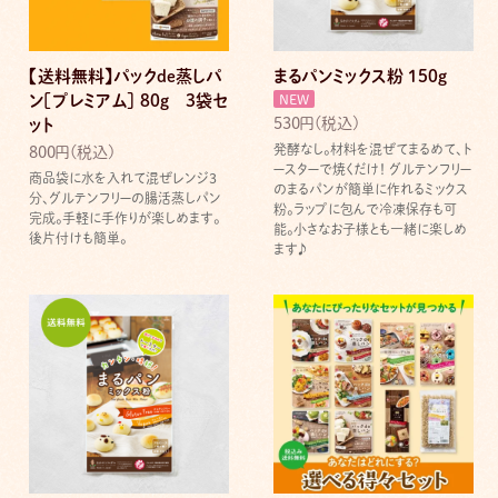
【送料無料】パックde蒸しパ
まるパンミックス粉 150g
ン［プレミアム］ 80g 3袋セ
NEW
530円(税込)
ット
発酵なし。材料を混ぜてまるめて、ト
800円(税込)
ースターで焼くだけ！ グルテンフリー
商品袋に水を入れて混ぜレンジ3
のまるパンが簡単に作れるミックス
分、グルテンフリーの腸活蒸しパン
粉。ラップに包んで冷凍保存も可
完成。手軽に手作りが楽しめます。
能。小さなお子様とも一緒に楽しめ
後片付けも簡単。
ます♪