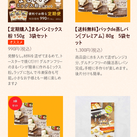
【定期購入】まるパンミックス
【送料無料】パックde蒸しパ
粉 150g ３袋セット
ン［プレミアム］ 80g ５袋セ
オススメ
ット
990円(税込)
1,300円(税込)
発酵なし。材料を混ぜてまるめて、ト
商品袋に水を入れて混ぜレンジ3
ースターで焼くだけ！ グルテンフリー
分、グルテンフリーの腸活蒸しパン
のまるパンが簡単に作れるミックス
完成。手軽に手作りが楽しめます。
粉。ラップに包んで冷凍保存も可
後片付けも簡単。
能。小さなお子様とも一緒に楽しめ
ます♪