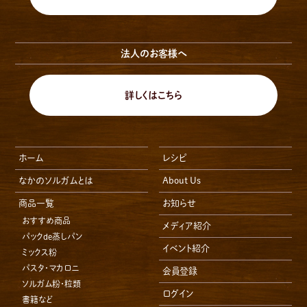
法人のお客様へ
詳しくはこちら
ホーム
レシピ
なかのソルガムとは
About Us
商品一覧
お知らせ
おすすめ商品
メディア紹介
パックde蒸しパン
イベント紹介
ミックス粉
パスタ・マカロニ
会員登録
ソルガム粉・粒類
ログイン
書籍など